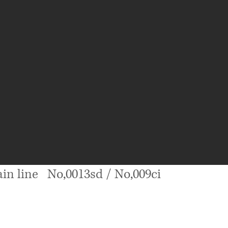
in line No,0013sd / No,009ci