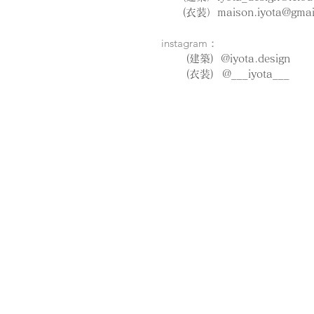
(衣装）
maison.iyota@gmai
instagram
：​
(建築) @iyota.design
(衣装)
@___iyota___