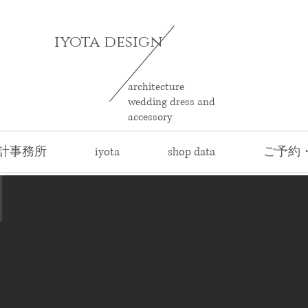
iyota design
architecture
wedding dress and
accessory
計事務所
iyota
shop data
ご予約