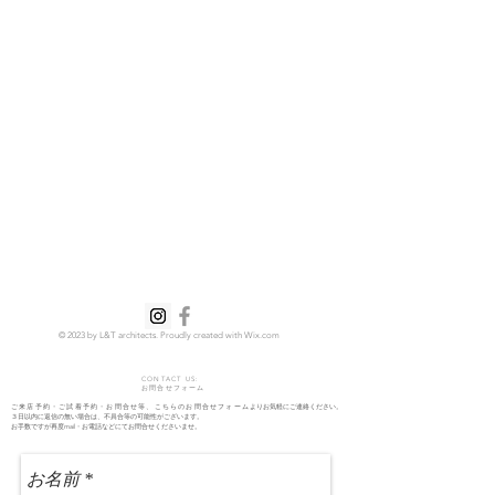
© 2023 by L&T architects. Proudly created with
Wix.com
CONTACT US:
お問合せフォーム
ご来店予約・ご試着予約・お問合せ等、こちらのお問合せフォーム
よりお気軽にご連絡ください。
​３日以内に返信の無い場合は、不具合等の可能性がございます。
お手数ですが再度mail・お電話などにてお問合せくださいませ。