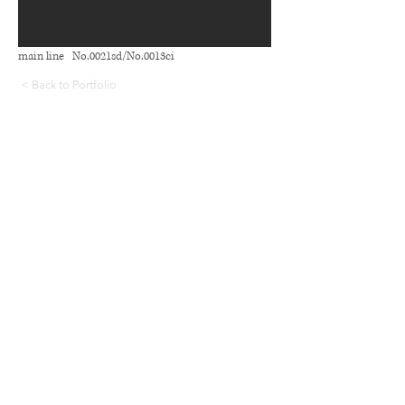
main line No.0021sd/No.0013ci
< Back to Portfolio