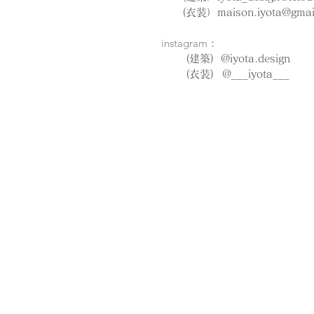
(衣装）
maison.iyota@gmai
instagram
：​
(建築) @iyota.design
(衣装)
@___iyota___