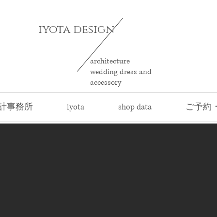
iyota design
architecture
wedding dress and
accessory
計事務所
iyota
shop data
ご予約